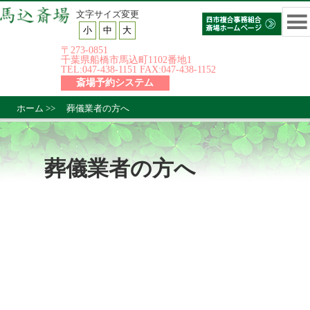
文字サイズ変更
小
中
大
〒273-0851
千葉県船橋市馬込町1102番地1
TEL:047-438-1151 FAX:047-438-1152
斎場予約システム
ホーム
>>
葬儀業者の方へ
葬儀業者の方へ