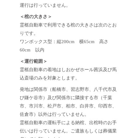
運行は行っていません。
＜棺の大きさ＞
霊柩自動車で利用できる棺の大きさは次のとお
りです。
ワンボックス型：縦200cm 横65cm 高さ
60cm 以内
＜運行範囲＞
霊柩自動車の着地はしおかぜホール茜浜及び馬
込斎場のみを対象とします。
発地は関係市（船橋市、習志野市、八千代市及
び鎌ケ谷市）及び関係市に隣接する市（千葉
市、市川市、松戸市、柏市、白井市、印西市、
佐倉市）以外は行っていません。
霊柩自動車の運転手による納棺、出棺時のお手
伝いは行っていません。ご遺族もしくは葬儀業