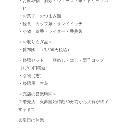
・お飲み物 酒類・ジュース・茶・ドリップコ
ーヒー
・お菓子 おつまみ類
・軽食 カップ麺・サンドイッチ
・小物 線香・ライター・香典袋
＜お取り次ぎ品＞
・貸布団 （3,300円税込）
・祭壇セット 一膳めし・はし・団子コップ
（1,700円税込）
・引物（志）
・祭壇用 生花
＜売店の営業時間＞
２階売店 火葬開始時刻30分前から火葬が終了
するまで
友引日は休業