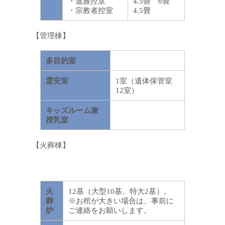
・遺族控室
4.5畳 6畳
・宗教者控室
4.5畳
【管理棟】
多目的室
霊安室
1室（遺体保管室
12室）
キッズルーム兼
授乳室
【火葬棟】
火
12基（大型10基、特大2基）。
葬
※お棺が大きい場合は、事前に
炉
ご連絡をお願いします。