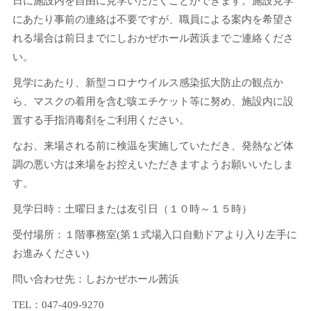
日に施設内を自由に見学いただくことができます。施設見学
にあたり事前の連絡は不要ですが、職員による案内を希望さ
れる場合は前日までにしおかぜホール茜浜までご連絡くださ
い。
見学にあたり、新型コロナウイルス感染拡大防止の観点か
ら、マスクの着用を含む咳エチケット等に努め、施設内に設
置する手指消毒剤をご利用ください。
なお、来場される前に検温を実施していただき、発熱など体
調の悪い方は来場をお控えいただきますようお願いいたしま
す。
見学日時：土曜日または友引日（１０時～１５時）
受付場所：１階事務室(第１式場入口自動ドアより入り左手に
お進みください)
問い合わせ先：しおかぜホール茜浜
TEL：047-409-9270