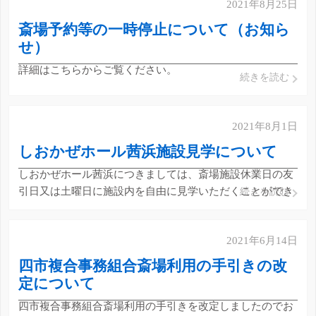
2021年8月25日
斎場予約等の一時停止について（お知ら
せ）
詳細はこちらからご覧ください。
続きを読む
2021年8月1日
しおかぜホール茜浜施設見学について
しおかぜホール茜浜につきましては、斎場施設休業日の友
引日又は土曜日に施設内を自由に見学いただくことができ
続きを読む
ます。施設見学にあたり事前の連絡は不要ですが、職員に
よる案内を希望される場合は前日までにしおかぜホール茜
2021年6月14日
浜までご連絡ください。 見学にあたり、新型コロナウイル
ス感染拡大防止の観 […]
四市複合事務組合斎場利用の手引きの改
定について
四市複合事務組合斎場利用の手引きを改定しましたのでお