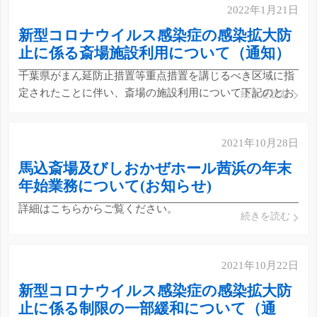
2022年1月21日
新型コロナウイルス感染症の感染拡大防
止に係る斎場施設利用について（通知）
千葉県がまん延防止措置等重点措置を講じるべき区域に指
定されたことに伴い、斎場の施設利用について下記のとお
続きを読む
りとしますのでお知らせします。 １ 施設利用制限につい
て ・酒類の提供禁止 ・売店での酒類販売の休止（し
2021年10月28日
おかぜホール茜浜のみ） ２ 期間 １月２４日からまん
延防止等重点措 […]
馬込斎場及びしおかぜホール茜浜の年末
年始業務について(お知らせ)
詳細はこちらからご覧ください。
続きを読む
2021年10月22日
新型コロナウイルス感染症の感染拡大防
止に係る制限の一部緩和について（通