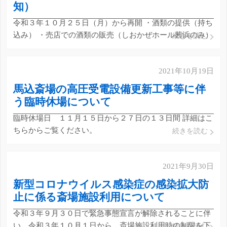
知）
令和３年１０月２５日（月）から再開 ・酒類の提供（持ち
込み） ・売店での酒類の販売（しおかぜホール茜浜のみ）
続きを読む
飛沫の飛散防止に有効な遮蔽板（アクリル板等）を持参し
てください。 過度な飲酒、大きな声での会話はお控えくだ
2021年10月19日
さい。 詳細はこちらからご覧ください。
馬込斎場の高圧受電設備更新工事等に伴
う臨時休場について
臨時休場日 １１月１５日から２７日の１３日間 詳細はこ
ちらからご覧ください。
続きを読む
2021年9月30日
新型コロナウイルス感染症の感染拡大防
止に係る斎場施設利用について
令和３年９月３０日で緊急事態宣言が解除されることに伴
い、令和３年１０月１日から、斎場施設利用時の制限を下
続きを読む